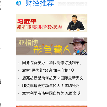
财经推荐
凭
护
上
备
国务院食安办：加快制修订预制菜、
农村“隔代养”普遍 如何守护“乡
超亮超新星为何超亮？国际最新天文
是
哪类非遗更打动年轻人？ 53.5%受
意大利学者谈中国自然美 东西文明
明