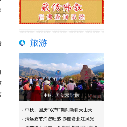
由
，
旅游
费
自
鼓
监
中秋、国庆“双节”期
中秋、国庆“双节”期间新疆天山天
清远双节消费旺盛 游船赏北江风光