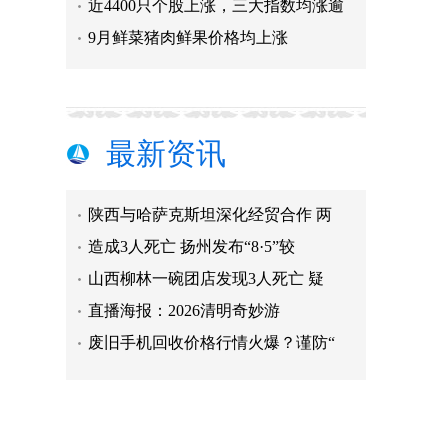
近4400只个股上涨，三大指数均涨逾
9月鲜菜猪肉鲜果价格均上涨
雄安新区九周年 看“未来之城”都
A股午评：超4200只个股飘绿，三大
金价持续震荡 “买金”“打金”消
最新资讯
哈尔滨：为新业态发展厚植沃土 审
陕西与哈萨克斯坦深化经贸合作 两
造成3人死亡 扬州发布“8·5”较
山西柳林一碗团店发现3人死亡 疑
直播海报：2026清明奇妙游
废旧手机回收价格行情火爆？谨防“
山西省柳林县一饭店发现3人死亡
雄安新区九周年 看“未来之城”都
A股午评：超4200只个股飘绿，三大